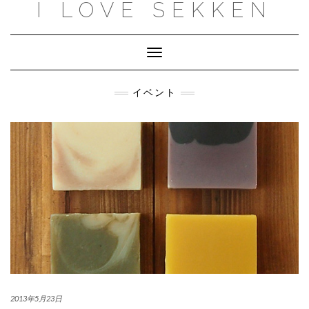
I LOVE SEKKEN
Skip
to
content
Toggle
Navigation
イベント
2013年5月23日