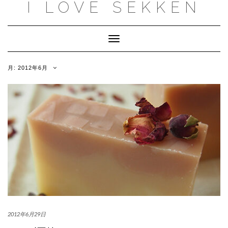
I LOVE SEKKEN
Skip
to
content
Toggle
Navigation
月:
2012年6月
2012年6月29日