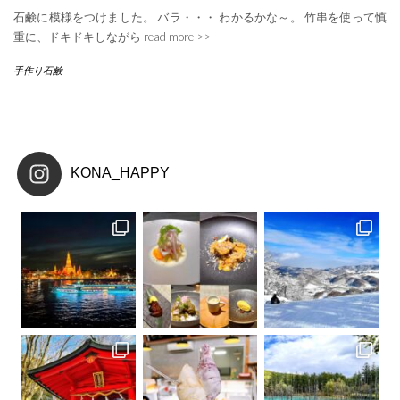
石鹸に模様をつけました。 バラ・・・ わかるかな～。 竹串を使って慎
重に、ドキドキしながら
read more >>
手作り石鹸
KONA_HAPPY