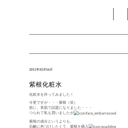
Skip
I
to
content
2011年10月16日
紫根化粧水
化粧水を作ってみました！
今更ですが・・・紫根（笑）
前に、美肌で話題になりました・・・
つられて私も買いましたが
紫根の成分というよりも、
石鹸に色づけしたくて、紫根を購入