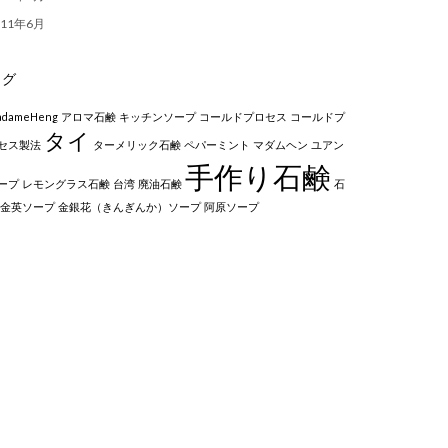
011年6月
タグ
adameHeng
アロマ石鹸
キッチンソープ
コールドプロセス
コールドプ
タイ
セス製法
ターメリック石鹸
ペパーミント
マダムヘン
ユアン
手作り石鹸
ープ
レモングラス石鹸
台湾
廃油石鹸
石
金英ソープ
金銀花（きんぎんか）ソープ
阿原ソープ