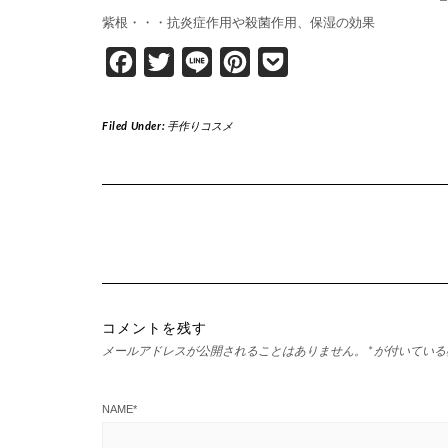
紫根・・・
抗炎症作用や殺菌作用、保湿の効果
Facebook
Twitter
Line
Pinterest
Pocket
Filed Under:
手作りコスメ
コメントを残す
メールアドレスが公開されることはありません。
*
が付いている
NAME
*