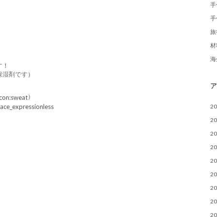
手
手
旅
材
海
す！
保湿剤です
）
）
2
2
2
2
2
2
2
2
2