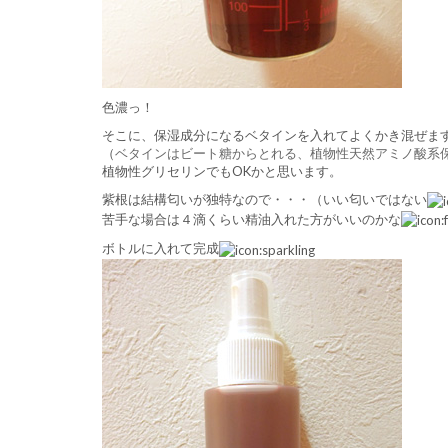
色濃っ！
そこに、保湿成分になるベタインを入れてよくかき混ぜま
（
ベタインはビート糖からとれる、植物性天然アミノ酸系
植物性グリセリンでもOKかと思います。
紫根は結構匂いが独特なので・・・（いい匂いではない
苦手な場合は４滴くらい精油入れた方がいいのかな
ボトルに入れて完成