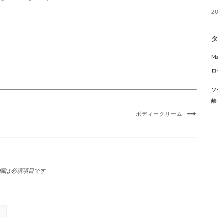
2
M
ロ
ソ
鹸
ボディークリーム
欄は必須項目です