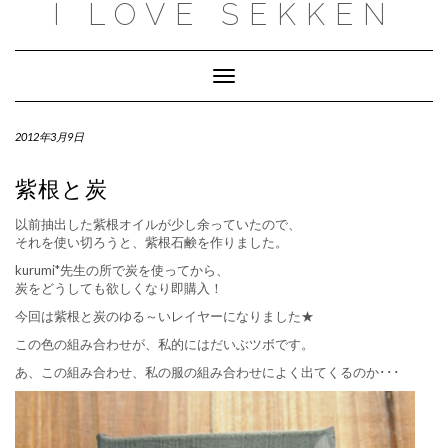
I LOVE SEKKEN
Skip
to
content
Toggle
Navigation
2012年3月9日
紫根と炭
以前抽出した紫根オイルが少し余っていたので、
それを使い切ろうと、紫根石鹸を作りました。
kurumi*先生の所で炭を使ってから、
炭をどうしても欲しくなり即購入！
今回は紫根と炭のゆる～いレイヤーになりました★
この色の組み合わせが、私的にはだいぶツボです。
あ、この組み合わせ、私の服の組み合わせによく出てくるのか･･･