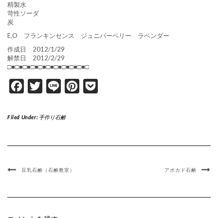
精製水
苛性ソーダ
炭
E.O フランキンセンス ジュニパーベリー ラベンダー
作成日 2012/1/29
解禁日 2012/2/29
□■□■□■□■□■□■□■□■□■□■□
Facebook
Twitter
Line
Pinterest
Pocket
Filed Under:
手作り石鹸
豆乳石鹸（石鹸教室）
アボカド石鹸