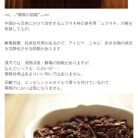
○o。..:*
紫根の効能
*:..｡o○
中国から日本にかけて自生するムラサキ科の多年草「ムラサキ
」の根を
乾燥してもの。
解毒殺菌、抗炎症作用があるので、アトピー、ニキビ、吹き出物の炎症
を沈静化させる効能があります。
漢方では、清熱涼血・解毒の効能がありますが、
なんといっても、においが･･･
紫根自体はあまりいい匂いではありません。
石鹸では、エッセンシャルオイルで香りを付けているので、
紫根のにおいは気になりません。