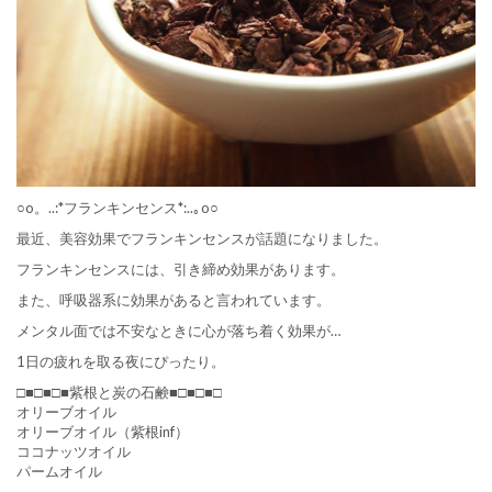
○o。..:*
フランキンセンス
*:..｡o○
最近、美容効果でフランキンセンスが話題になりました。
フランキンセンスには、引き締め効果があります。
また、呼吸器系に効果があると言われています。
メンタル面では不安なときに心が落ち着く効果が…
1日の疲れを取る夜にぴったり。
□■□■□■紫根と炭の石鹸■□■□■□
オリーブオイル
オリーブオイル（紫根inf）
ココナッツオイル
パームオイル