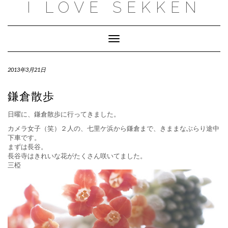
I LOVE SEKKEN
Skip
to
content
Toggle
Navigation
2013年3月21日
鎌倉散歩
日曜に、鎌倉散歩に行ってきました。
カメラ女子（笑）２人の、七里ケ浜から鎌倉まで、きままなぶらり途中
下車です。
まずは長谷。
長谷寺はきれいな花がたくさん咲いてました。
三椏