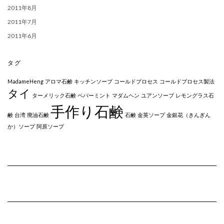
2011年8月
2011年7月
2011年6月
タグ
MadameHeng
アロマ石鹸
キッチンソープ
コールドプロセス
コールドプロセス製法
タイ
ターメリック石鹸
ペパーミント
マダムヘン
ユアンソープ
レモングラス石
手作り石鹸
鹸
台湾
廃油石鹸
石鹸
金英ソープ
金銀花（きんぎん
か）ソープ
阿原ソープ