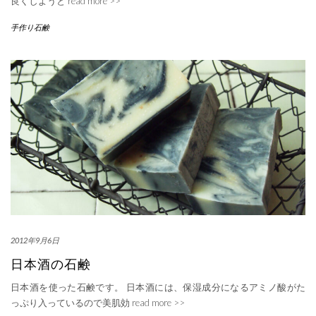
良くしようと
read more >>
手作り石鹸
2012年9月6日
日本酒の石鹸
日本酒を使った石鹸です。 日本酒には、保湿成分になるアミノ酸がた
っぷり入っているので美肌効
read more >>