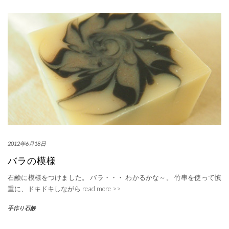
2012年6月18日
バラの模様
石鹸に模様をつけました。 バラ・・・ わかるかな～。 竹串を使って慎
重に、ドキドキしながら
read more >>
手作り石鹸