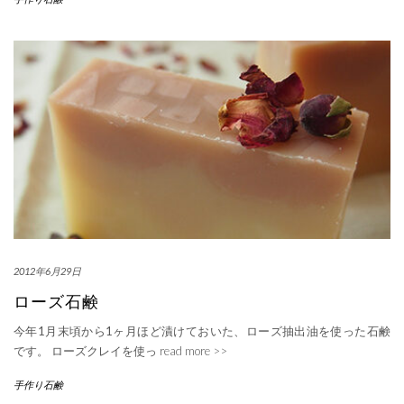
2012年6月29日
ローズ石鹸
今年1月末頃から1ヶ月ほど漬けておいた、ローズ抽出油を使った石鹸
です。 ローズクレイを使っ
read more >>
手作り石鹸